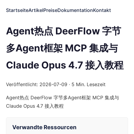
Startseite
Artikel
Preise
Dokumentation
Kontakt
Agent热点 DeerFlow 字节
多Agent框架 MCP 集成与
Claude Opus 4.7 接入教程
Veröffentlicht: 2026-07-09 · 5 Min. Lesezeit
Agent热点 DeerFlow 字节多Agent框架 MCP 集成与
Claude Opus 4.7 接入教程
Verwandte Ressourcen