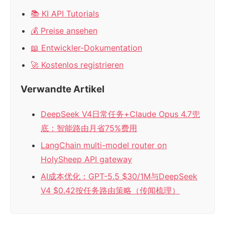
📚 KI API Tutorials
💰 Preise ansehen
📖 Entwickler-Dokumentation
🚀 Kostenlos registrieren
Verwandte Artikel
DeepSeek V4日常任务+Claude Opus 4.7兜
底：智能路由月省75%费用
LangChain multi-model router on
HolySheep API gateway
AI成本优化：GPT-5.5 $30/1M与DeepSeek
V4 $0.42按任务路由策略（传闻梳理）