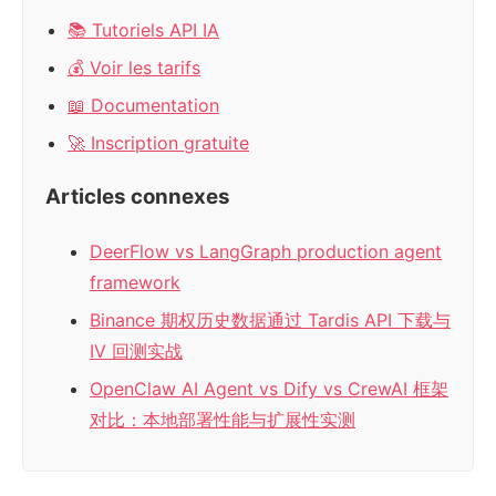
📚 Tutoriels API IA
💰 Voir les tarifs
📖 Documentation
🚀 Inscription gratuite
Articles connexes
DeerFlow vs LangGraph production agent
framework
Binance 期权历史数据通过 Tardis API 下载与
IV 回测实战
OpenClaw AI Agent vs Dify vs CrewAI 框架
对比：本地部署性能与扩展性实测