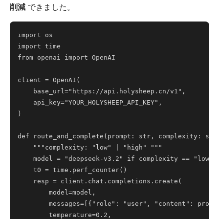
削減
できました。
import os

import time

from openai import OpenAI

client = OpenAI(

    base_url="https://api.holysheep.cn/v1",

    api_key="YOUR_HOLYSHEEP_API_KEY",

)

def route_and_complete(prompt: str, complexity: str)
    """complexity: "low" | "high" """

    model = "deepseek-v3.2" if complexity == "low" e
    t0 = time.perf_counter()

    resp = client.chat.completions.create(

        model=model,

        messages=[{"role": "user", "content": prompt
        temperature=0.2,
