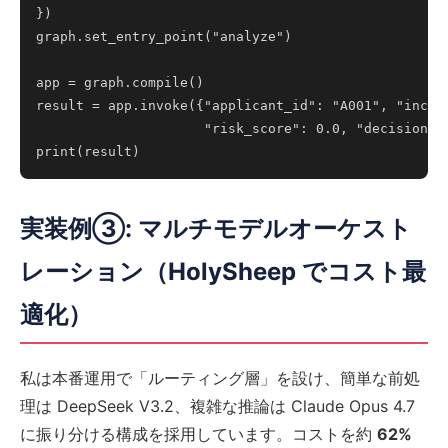
})

graph.set_entry_point("analyze")

app = graph.compile()

result = app.invoke({"applicant_id": "A001", "income
                     "risk_score": 0.0, "decision": 
実装例③: マルチモデルオーケスト
レーション（HolySheep でコスト最
適化）
私は本番運用で「ルーティング層」を設け、簡単な前処
理は DeepSeek V3.2、複雑な推論は Claude Opus 4.7
に振り分ける構成を採用しています。コストを約
62%