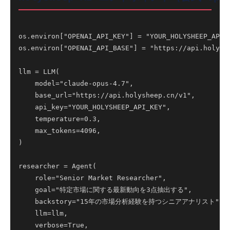
os.environ["OPENAI_API_KEY"] = "YOUR_HOLYSHEEP_API_K
os.environ["OPENAI_API_BASE"] = "https://api.holyshe
llm = LLM(

    model="claude-opus-4.7",

    base_url="https://api.holysheep.cn/v1",

    api_key="YOUR_HOLYSHEEP_API_KEY",

    temperature=0.3,

    max_tokens=4096,

)

researcher = Agent(

    role="Senior Market Researcher",

    goal="特定市場に関する最新動向を3点抽出する",

    backstory="15年の市場分析経験を持つシニアアナリスト",

    llm=llm,

    verbose=True,
