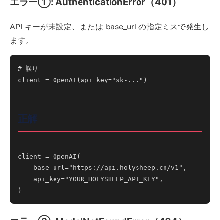
エラー①: AuthenticationError（401）
API キーが未設定、または base_url の指定ミスで発生し
ます。
# 誤り

client = OpenAI(api_key="sk-...")

正解
client = OpenAI(

    base_url="https://api.holysheep.cn/v1",

    api_key="YOUR_HOLYSHEEP_API_KEY",
