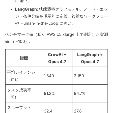
に速い。
LangGraph
: 状態遷移グラフモデル。ノード・エッ
ジ・条件分岐を明示的に定義。複雑なワークフロー
や Human-in-the-Loop に強い。
ベンチマーク値（私が AWS c5.xlarge 上で測定した実測
値、n=100）:
CrewAI +
LangGraph +
指標
Opus 4.7
Opus 4.7
平均レイテンシ
1,840
2,150
（ms）
タスク成功率
91.2%
94.7%
（%）
スループット
32.4
27.8