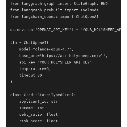
from langgraph.graph import StateGraph, END

from langgraph.prebuilt import ToolNode

from langchain_openai import ChatOpenAI

os.environ["OPENAI_API_KEY"] = "YOUR_HOLYSHEEP_API_K
llm = ChatOpenAI(

    model="claude-opus-4.7",

    base_url="https://api.holysheep.cn/v1",

    api_key="YOUR_HOLYSHEEP_API_KEY",

    temperature=0,

    timeout=30,

)

class CreditState(TypedDict):

    applicant_id: str

    income: int

    debt_ratio: float

    risk_score: float
