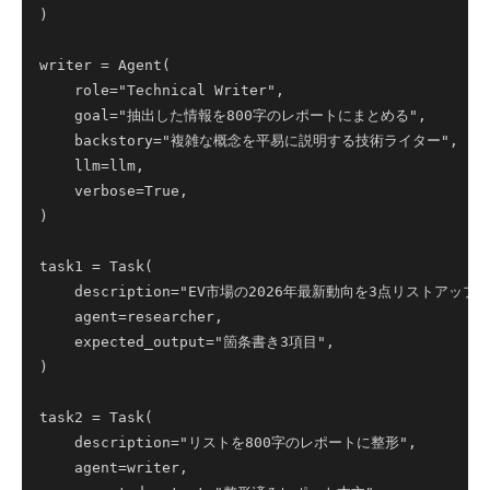
)

writer = Agent(

    role="Technical Writer",

    goal="抽出した情報を800字のレポートにまとめる",

    backstory="複雑な概念を平易に説明する技術ライター",

    llm=llm,

    verbose=True,

)

task1 = Task(

    description="EV市場の2026年最新動向を3点リストアップ",
    agent=researcher,

    expected_output="箇条書き3項目",

)

task2 = Task(

    description="リストを800字のレポートに整形",

    agent=writer,
