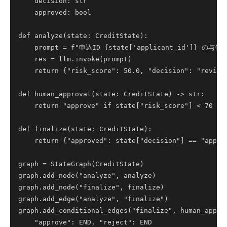
    decision: str

    approved: bool

def analyze(state: CreditState):

    prompt = f"申込ID {state['applicant_id']} の与信
    res = llm.invoke(prompt)

    return {"risk_score": 50.0, "decision": "review"
def human_approval(state: CreditState) -> str:

    return "approve" if state["risk_score"] < 70 els
def finalize(state: CreditState):

    return {"approved": state["decision"] == "approv
graph = StateGraph(CreditState)

graph.add_node("analyze", analyze)

graph.add_node("finalize", finalize)

graph.add_edge("analyze", "finalize")

graph.add_conditional_edges("finalize", human_approv
    "approve": END, "reject": END
