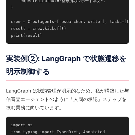
    expected_output="整形済みレポート本文",

)

crew = Crew(agents=[researcher, writer], tasks=[task
result = crew.kickoff()

実装例②: LangGraph で状態遷移を
明示制御する
LangGraph は状態管理が明示的なため、私が構築した与
信審査エージェントのように「人間の承認」ステップを
挟む業務に向いています。
import os

from typing import TypedDict, Annotated
