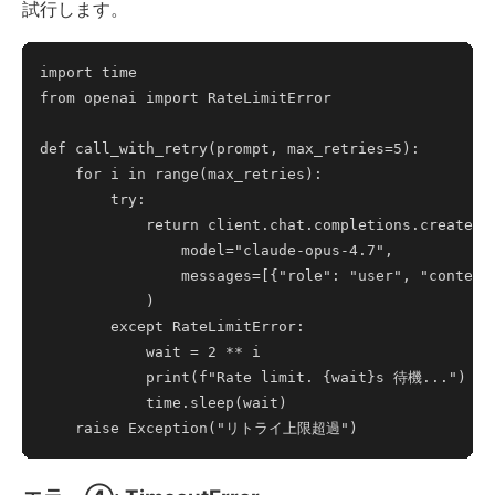
試行します。
import time

from openai import RateLimitError

def call_with_retry(prompt, max_retries=5):

    for i in range(max_retries):

        try:

            return client.chat.completions.create(

                model="claude-opus-4.7",

                messages=[{"role": "user", "content"
            )

        except RateLimitError:

            wait = 2 ** i

            print(f"Rate limit. {wait}s 待機...")

            time.sleep(wait)
