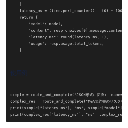
    )

    latency_ms = (time.perf_counter() - t0) * 1000

    return {

        "model": model,

        "content": resp.choices[0].message.content,

        "latency_ms": round(latency_ms, 1),

        "usage": resp.usage.total_tokens,

    }

使用例
simple = route_and_complete("JSON形式に変換: 'name=Ali
complex_res = route_and_complete("M&A契約書のリスクを5
print(simple["latency_ms"], "ms", simple["model"])
