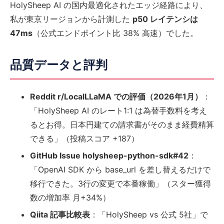
HolySheep AI の国内最適化されたエッジ経路により、
私が東京リージョンから計測した
p50 レイテンシは
47ms
（公式エンドポイント比 38% 高速）でした。
品質データと評判
Reddit r/LocalLLaMA での評価（2026年1月）
：
「HolySheep AI のレート1:1 は為替手数料を考え
るとお得。日本円建ての請求書がそのまま経費精算
できる」（投稿スコア +187）
GitHub Issue holysheep-python-sdk#42
：
「OpenAI SDK から base_url を差し替えるだけで
移行できた。3行の変更で本番稼働」（スター獲得
数の増加率 月+34%）
Qiita 記事比較表
：「HolySheep vs 公式 5社」で