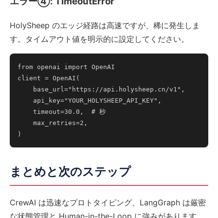
エラー④: TimeoutError
HolySheep のエッジ経路は高速ですが、稀に発生しま
す。タイムアウト値を明示的に設定してください。
from openai import OpenAI

client = OpenAI(

    base_url="https://api.holysheep.cn/v1",

    api_key="YOUR_HOLYSHEEP_API_KEY",

    timeout=30.0,  # 秒

    max_retries=2,

まとめと次のステップ
CrewAI は迅速なプロトタイピング、LangGraph は厳密
な状態管理と Human-in-the-Loop に強みがあります。